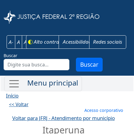
Pular para o conteúdo principal
Justiça Federal 
Alto contraste
Acessibilidade
Redes sociais
A-
A
A+
Buscar
Buscar
Início
<< Voltar
Menu de conta
Acesso corporativo
Voltar para JFRJ - Atendimento por município
Itaperuna