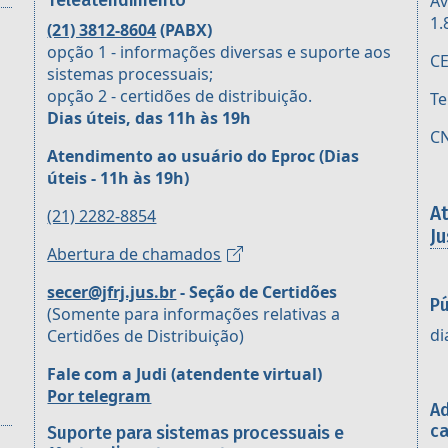
Teleatendimento
Av
1.
(21) 3812-8604
(PABX)
opção 1 - informações diversas e suporte aos
CE
sistemas processuais;
opção 2 - certidões de distribuição.
Te
Dias úteis, das 11h às 19h
CN
Atendimento ao usuário do Eproc
(Dias
úteis - 11h às 19h)
A
(21) 2282-8854
Ju
Abertura de chamados
secer@jfrj.jus.br
- Seção de Certidões
Pú
(Somente para informações relativas a
di
Certidões de Distribuição)
Fale com a Judi (atendente virtual)
Por telegram
Ad
ca
Suporte para sistemas processuais e