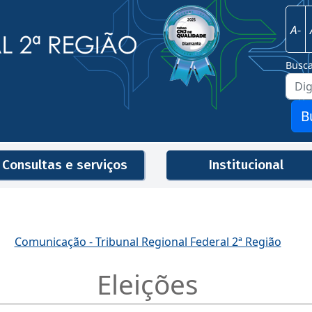
Imagem
Justiça Federal - 2ª Região
A-
Busc
B
Consultas e serviços
Institucional
Men
Comunicação - Tribunal Regional Federal 2ª Região
Eleições