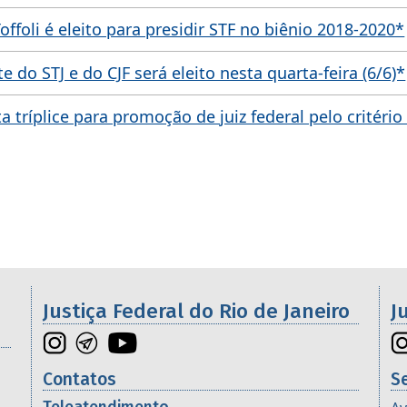
offoli é eleito para presidir STF no biênio 2018-2020*
 do STJ e do CJF será eleito nesta quarta-feira (6/6)*
ta tríplice para promoção de juiz federal pelo critério
os da 2ª Região
Justiça Federal do Rio de Janeiro
J
Contatos
S