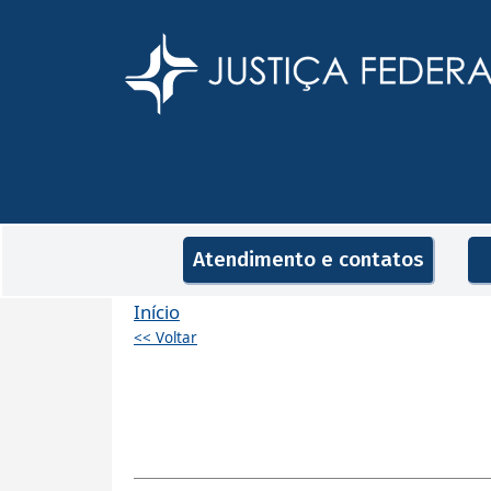
Pular para o conteúdo principal
Navegação principal
Atendimento e contatos
Início
<< Voltar