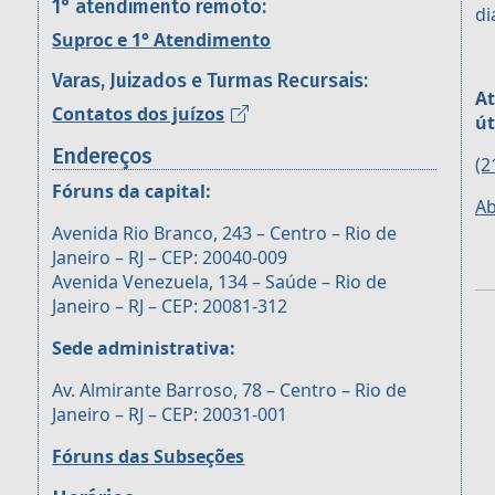
1° atendimento remoto:
di
Suproc e 1° Atendimento
Varas, Juizados e Turmas Recursais:
At
Contatos dos juízos
út
Endereços
(2
Fóruns da capital:
Ab
Avenida Rio Branco, 243 – Centro – Rio de
Janeiro – RJ – CEP: 20040-009
Avenida Venezuela, 134 – Saúde – Rio de
Janeiro – RJ – CEP: 20081-312
Sede administrativa:
Av. Almirante Barroso, 78 – Centro – Rio de
Janeiro – RJ – CEP: 20031-001
Fóruns das Subseções