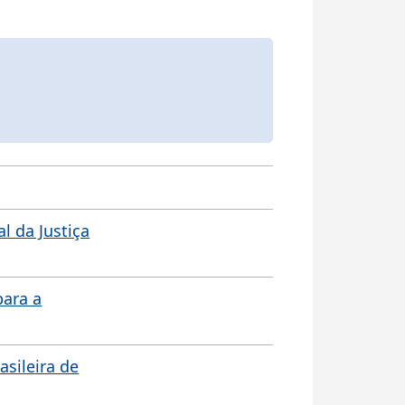
l da Justiça
para a
sileira de