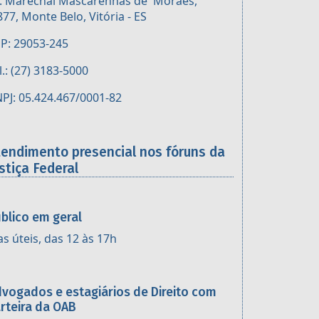
. Marechal Mascarenhas de Moraes,
877, Monte Belo, Vitória - ES
P: 29053-245
l.: (27) 3183-5000
PJ: 05.424.467/0001-82
tendimento presencial nos fóruns da
stiça Federal
blico em geral
as úteis, das 12 às 17h
vogados e estagiários de Direito com
rteira da OAB