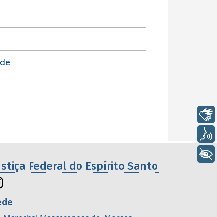
 de
Libras
Voz
+ Acessibilidade
ustiça Federal do Espírito Santo
ede