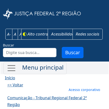
Pular para o conteúdo principal
Justiça Federal 
Alto contraste
Acessibilidade
Redes sociais
A-
A
A+
Buscar
Buscar
Início
<< Voltar
Menu de conta
Acesso corporativo
Comunicação - Tribunal Regional Federal 2ª
Região