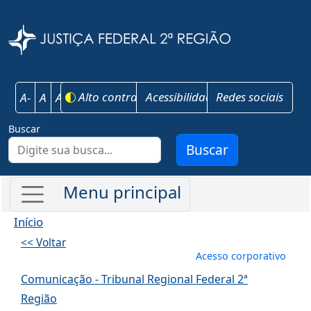
Pular para o conteúdo principal
Justiça Federal 
Alto contraste
Acessibilidade
Redes sociais
A-
A
A+
Buscar
Buscar
Início
<< Voltar
Menu de conta
Acesso corporativo
Comunicação - Tribunal Regional Federal 2ª
Região