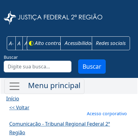
Pular para o conteúdo principal
Justiça Federal 
Alto contraste
Acessibilidade
Redes sociais
A-
A
A+
Buscar
Buscar
Início
<< Voltar
Menu de conta
Acesso corporativo
Comunicação - Tribunal Regional Federal 2ª
Região